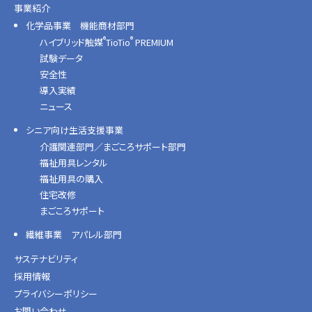
事業紹介
化学品事業 機能商材部門
®
®
ハイブリッド触媒
TioTio
PREMIUM
試験データ
安全性
導入実績
ニュース
シニア向け生活支援事業
介護関連部門／まごころサポート部門
福祉用具レンタル
福祉用具の購入
住宅改修
まごころサポート
繊維事業 アパレル部門
サステナビリティ
採用情報
プライバシーポリシー
お問い合わせ