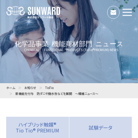
株式会社サン
お問い
化学品事業
機能商材部門
ニュース
ホーム
お知らせ
TioTio
新機能を付与 防ダニや撥水性などを展開 ～繊維ニュース～
ハイブリッド触媒®
試験データ
Tio Tio® PREMIUM